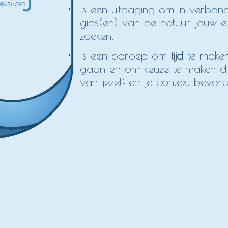
Is een uitdaging om in verbon
gids(en) van de natuur jouw 
zoeken.
Is een oproep om
tijd
te maken
gaan en om keuze te maken die
van jezelf en je context bevor