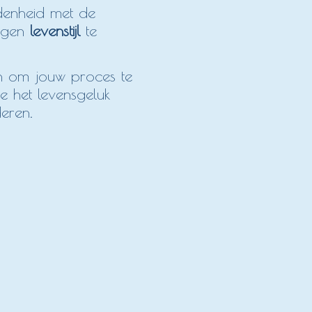
denheid met de
eigen
levenstijl
te
 om jouw proces te
 het levensgeluk
deren.